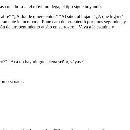
sa una hora ... el móvil no llega, el tipo sigue boyando.
o abre" "¿A donde quiere entrar" "Al sitio, al lugar" "¿A que lugar?"
laramente le incomoda. Pone cara de no-entendí por unos segundos, y
 de arrepentimiento atisbo en su rostro. "Vaya a la esquina y
pezó?" "Aca no hay ninguna cena señor, váyase"
 como si nada.