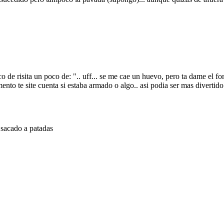
e risita un poco de: ".. uff... se me cae un huevo, pero ta dame el fono q
o te site cuenta si estaba armado o algo.. asi podia ser mas divertido s
 sacado a patadas