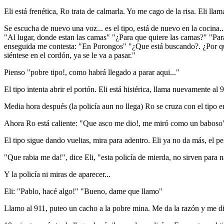
Eli está frenética, Ro trata de calmarla. Yo me cago de la risa. Eli ll
Se escucha de nuevo una voz... es el tipo, está de nuevo en la cocina..
"Al lugar, donde estan las camas" "¿Para que quiere las camas?" "Pa
enseguida me contesta: "En Porongos" "¿Que está buscando?. ¿Por que 
siéntese en el cordón, ya se le va a pasar."
Pienso "pobre tipo!, como habrá llegado a parar aqui..."
El tipo intenta abrir el portón. Eli está histérica, llama nuevamente a
Media hora después (la policía aun no llega) Ro se cruza con el tipo
Ahora Ro está caliente: "Que asco me dio!, me miró como un baboso
El tipo sigue dando vueltas, mira para adentro. Eli ya no da más, el p
"Que rabia me da!", dice Eli, "esta policía de mierda, no sirven para
Y la policía ni miras de aparecer...
Eli: "Pablo, hacé algo!" "Bueno, dame que llamo"
Llamo al 911, puteo un cacho a la pobre mina. Me da la razón y me 