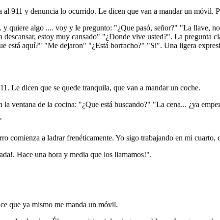
ama al 911 y denuncia lo ocurrido. Le dicen que van a mandar un móvil. Pa
. y quiere algo .... voy y le pregunto: "¿Que pasó, señor?" "La llave, n
ra descansar, estoy muy cansado" "¿Donde vive usted?". La pregunta c
está aquí?" "Me dejaron" "¿Está borracho?" "Si". Una ligera expresión
l 911. Le dicen que se quede tranquila, que van a mandar un coche.
 en la ventana de la cocina: "¿Que está buscando?" "La cena... ¿ya em
"
erro comienza a ladrar frenéticamente. Yo sigo trabajando en mi cuarto,
 nada!. Hace una hora y media que los llamamos!".
dice que ya mismo me manda un móvil.