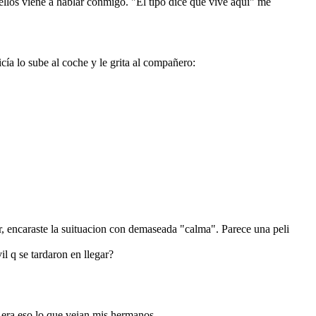
ellos viene a hablar conmigo. "El tipo dice que vive aqui" me
icía lo sube al coche y le grita al compañero:
r, encaraste la suituacion con demaseada "calma". Parece una peli
il q se tardaron en llegar?
era eso lo que veian mis hermanos...