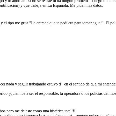
tipo y lo abordan. Él no se resiste ni da ningun problema. Luego uno de 
entificación) y que trabaja en La Española. Me piden mis datos.
 y el tipo me grita "La entrada que te pedí era para tomar agua!". El pol
cer nada y seguir trabajando estuvo d+ en el sentido de q, a mi entende
ido ¿quien iba a ser el responsable, la operadora o los policias del mov
os pero me dejaste como una histérica total!!!
sucedido pero tampoco la pavada (supongo)... aunque quizas de afuera 