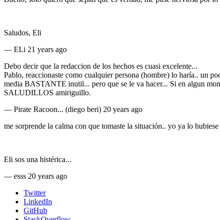
Saludos, Eli
—
ELi
21 years ago
Debo decir que la redaccion de los hechos es cuasi excelente...
Pablo, reaccionaste como cualquier persona (hombre) lo haría.. un poco d
media BASTANTE inutil... pero que se le va hacer... Si en algun moment
SALUDILLOS amiriguillo.
—
Pirate Racoon... (diego beri)
20 years ago
me sorprende la calma con que tomaste la situación.. yo ya lo hubiese
Eli sos una histérica...
—
esss
20 years ago
Twitter
LinkedIn
GitHub
StackOverflow