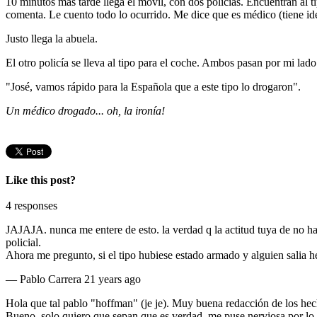
10 minutos más tarde llega el móvil, con dos policías. Encuentran al 
comenta. Le cuento todo lo ocurrido. Me dice que es médico (tiene id
Justo llega la abuela.
El otro policía se lleva al tipo para el coche. Ambos pasan por mi lado
"José, vamos rápido para la Española que a este tipo lo drogaron".
Un médico drogado... oh, la ironía!
Like this post?
4 responses
JAJAJA. nunca me entere de esto. la verdad q la actitud tuya de no ha
policial.
Ahora me pregunto, si el tipo hubiese estado armado y alguien salia her
—
Pablo Carrera
21 years ago
Hola que tal pablo "hoffman" (je je). Muy buena redacción de los hech
Bueno, solo quiero que sepan que es verdad, me puse nerviosa por lo 