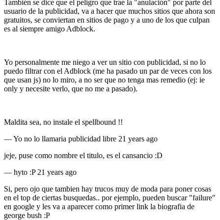
También se dice que el peligro que trae la "anulación" por parte del
usuario de la publicidad, va a hacer que muchos sitios que ahora son
gratuitos, se conviertan en sitios de pago y a uno de los que culpan
es al siempre amigo Adblock.
Yo personalmente me niego a ver un sitio con publicidad, si no lo
puedo filtrar con el Adblock (me ha pasado un par de veces con los
que usan js) no lo miro, a no ser que no tenga mas remedio (ej: ie
only y necesite verlo, que no me a pasado).
Maldita sea, no instale el spellbound !!
—
Yo no lo llamaria publicidad libre
21 years ago
jeje, puse como nombre el titulo, es el cansancio :D
—
hyto :P
21 years ago
Si, pero ojo que tambien hay trucos muy de moda para poner cosas
en el top de ciertas busquedas.. por ejemplo, pueden buscar "failure"
en google y les va a aparecer como primer link la biografia de
george bush :P