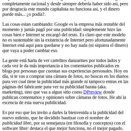
completamente racional y desde siempre debería haber sido asi, pero
por desgracia este mundo capitalista no funciona asi, y el dinero
puede más... ¿o podía?.
Las cosas estan cambiando: Google es la empresa más rentable del
momento y jamás pagó por una publicidad: simplemente hizo las
cosas bien e Internet se encargó del resto. Es claro que este modelo
no es sustentable sin la existencia de Internet pero afortunadamente
Internet está aqui para quedarse y no hay nada (ni siquiera el dinero)
que vaya a poder cambiar eso.
La gente está harta de ver cartelitos danzarines por todos lados y
cada vez le da más importancia a los comentarios publicados en
blogs por personas que cuentan sus experiencias personales. Hoy en
día, si te vas a comprar una cámara de fotos, no buscas en los diarios
para ver cual tiene la publicidad más grande ni tampoco entras en las
páginas del fabricante para ver su publicidad barata (aka.
marketing), sino que vas a algun sitio como
DPreview
donde
publican comentarios y opiniones sobre cámaras de fotos. He ahi la
escencia de esta nueva pubilicidad.
Es por eso que los invito a darles la bienvenida a la publicidad del
nuevo milenio, que he decidido bautizar con el nombre de
publicidad libre
, por su semejanza (en filosofía y conceptos) con el
software libre: destaca el que mejor funciona, no el mejor pagado.